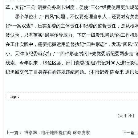
革，实行“三公”消费公务刷卡制度，促使“三公”经费使用更加规
哪个单位出了“四风”问题，不仅要处理当事人，还要对有关责
好“一案双查”，压实党委的主体责任和纪委的监督责任，是从根本
波认为，只有落实“层层传导压力、下沉一级发现问题”的工作机
在工作实践中，需要把握运用监督执纪“四种形态”，发现“四风”
小。天津市纪委就实行了“‘四种形态’指引+先党委后纪委两步走”
线索。今年以来，19位区县、部门党委(党组)书记对90人进行谈
织坦诚交代了自身存在的违规违纪问题。(本报记者 陈金来 通讯员 
Tags：
【
大
中
小
】
上一篇：
博彩网：电子地图提供商 诉奇虎索
下一篇