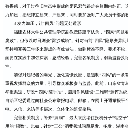
敬畏感，对于过往旧生态中形成的歪风邪气很难在短期内纠正。
力加压，把纪律立起来、严起来，同时要加强对广大党员干部的
3 发力加压，让“四风”问题无处遁形
福建农林大学公共管理学院副教授陈建平认为，“四风”问题看似
腐败”，但假以时日则会“聚沙成塔”。针对当前“四风”隐形变异
坚持和完善三年多来形成的有效做法，做到标准不降、要求不松
面要在实践中加强探索，总结经验，完善各项制度，创新监督执
性。
加强对违纪者的曝光，强化震慑效应，是遏制“四风”的一条有
重视发挥群众的力量，引导群众积极参与监督。此前，山东省青
举报渠道，研发“‘四风’随手拍”，启用作风建设“二维码”测评系
自治区纪委通过向社会公布举报电话、邮箱，在网上开通举报平
电、来信、来访等多层次、立体化的监督格局。
完善相关制度，补齐“漏洞”，最大限度堵住投机分子“钻空子
用的“招数”。比如，针对“三公”消费领域问题易发、多发，湖南