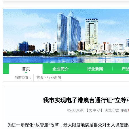
首页
企业简介
行业新闻
产
当前位置：
首页
>
行业新闻
我市实现电子港澳台通行证“立等
05-30 来源:
【
大
中
小
】 浏览:
67
次 评论:
为进一步深化“放管服”改革，最大限度地满足群众对出入境便捷