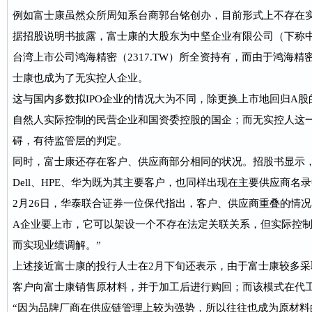
例如富士康虽然众所周知系台商郭台铭创办，目前形式上不存在
据招股说明书披露，富士康的大股东为中坚企业有限公司（下称
台湾上市公司鸿海精密（2317.TW）所全资持有，而由于鸿海
士康也成为了无实控人企业。
这与国内多数拟IPO企业的情况大为不同，除更换上市地回归A股
自然人实际控制的民营企业和国资委控股的国企；而无实控人这
碍，有待监管层的判定。
同时，富士康还存在客户、供应商部分相同的状况。招股书显示
Dell、HPE、华为既为其主要客户，也同样出现在主要供应商名
2月26日，华泰联合证券一位保代指出，客户、供应商重叠的情
A企业要上市，它可以架设一个不存在法定关联关系，但实际控
而实现业绩调解。”
上述接近富士康的投行人士在2月下旬还表示，由于富士康较多
客户向富士康销售原材料，并于加工后进行购回；而该模式在代
“因为品牌厂商在供应链管理上较为强势，所以往往也成为原材料