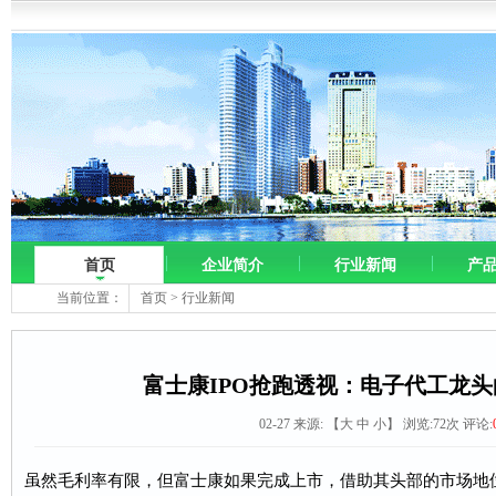
首页
企业简介
行业新闻
产
当前位置：
首页
>
行业新闻
富士康IPO抢跑透视：电子代工龙头的
02-27 来源:
【
大
中
小
】 浏览:
72
次 评论:
虽然毛利率有限，但富士康如果完成上市，借助其头部的市场地