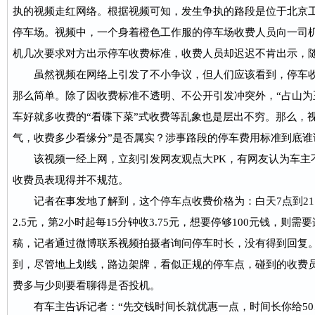
执的视频走红网络。根据视频可知，发生争执的路段是位于北京
停车场。视频中，一个身着橙色工作服的停车场收费人员向一司机
机几次要求对方出示停车收费标准，收费人员却迟迟不肯出示，
虽然视频在网络上引发了不小争议，但人们应该看到，停车收
那么简单。除了因收费标准不透明、不公开引发冲突外，“占山为
车好就多收费的“看碟下菜”式收费等乱象也是层出不穷。那么，
气，收费多少看缘分”是否属实？涉事路段的停车费用标准到底谁
该视频一经上网，立刻引发网友观点大PK，有网友认为车主
收费员表现得并不规范。
记者在事发地了解到，这个停车点收费价格为：白天7点到21点
2.5元，第2小时起每15分钟收3.75元，想要停够100元钱，则
稿，记者通过微博联系视频拍摄者询问停车时长，没有得到回复
到，尽管地上划线，路边架牌，看似正规的停车点，碰到的收费
费多与少则要看聊得是否投机。
有车主告诉记者：“先交钱时间长就优惠一点，时间长你给50