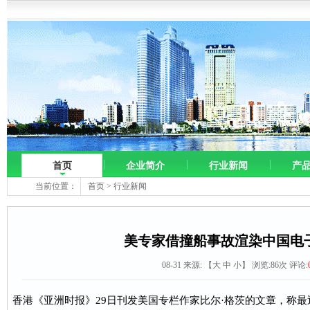
首页
企业简介
行业新闻
产
当前位置：
首页
>
行业新闻
美专家借撞船事故渲染中国电
08-31 来源:
【
大
中
小
】 浏览:
86
次 评论:
香港《亚洲时报》29日刊发美国专栏作家比尔·格茨的文章，称