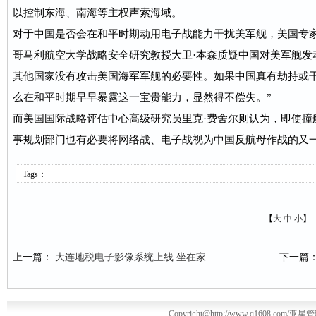
以控制东海、南海等主权声索海域。
对于中国是否会在和平时期动用电子战能力干扰美军舰，美国专
哥马利航空大学战略安全研究教授大卫·本森质疑中国对美军舰发
其他国家没有攻击美国海军军舰的必要性。如果中国真有劫持或
么在和平时期早早暴露这一宝贵能力，显然得不偿失。”
而美国国际战略评估中心高级研究员里克·费舍尔则认为，即使撞
事规划部门也有必要将网络战、电子战视为中国反航母作战的又
Tags：
【
大
中
小
】
上一篇：
大连地税电子影像系统上线 坐在家
下一篇
Copyright@http://www.q1608.com/亚星管理平