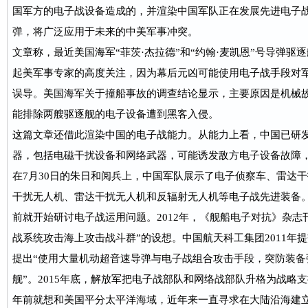
国军方的电子战设备造成的，并渲染中国军队正在发展先进电子
弹，将广泛应用于未来的中美军事冲突。
文章称，最近美国海军“菲茨·杰拉德”和“约翰·麦凯恩”号导弹驱
起美军事专家的高度关注，因为幕后元凶可能使用电子战手段对
误导。美国海军关于撞船事故的调查结论显示，主要原因是机械
能排除两艘驱逐舰的电子设备遭到黑客入侵。
这篇文章还借此渲染中国的电子战能力。从能力上看，中国已研
器，包括电磁干扰设备和网络武器，可能诱发敌方电子设备故障
在7月30日的朱日和阅兵上，中国军队展示了电子侦察车、雷达
干扰无人机、雷达干扰无人机和反辐射无人机等电子战先进装备
前就开始研讨电子战运用问题。2012年，《舰船电子对抗》杂志
战系统攻击海上攻击战斗群”的设想。中国航天科工集团2011年提
提出“使用大量机动超音速导弹与电子战组合攻击手段，突防装备
舰”。2015年底，解放军把电子战部队和网络战部队升格为战略
年前就想和美国平分太平洋海域，近年来一直寻求在大陆沿海建