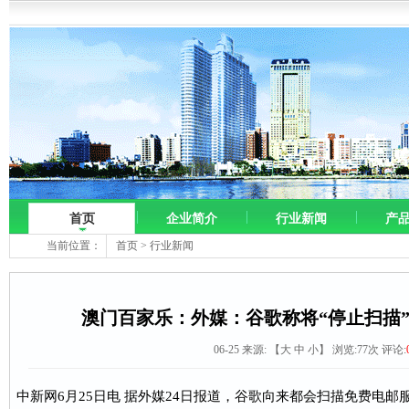
首页
企业简介
行业新闻
产
当前位置：
首页
>
行业新闻
澳门百家乐：外媒：谷歌称将“停止扫描
06-25 来源:
【
大
中
小
】 浏览:
77
次 评论:
中新网6月25日电 据外媒24日报道，谷歌向来都会扫描免费电