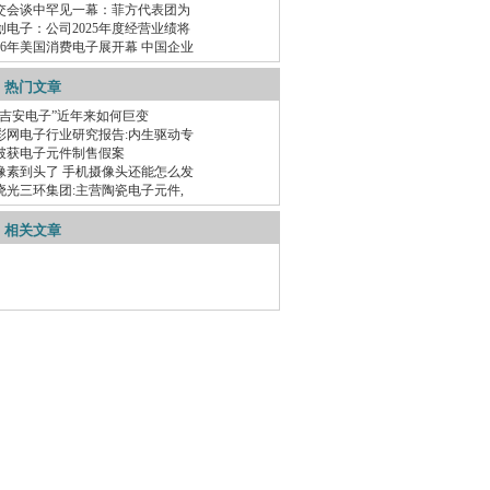
交会谈中罕见一幕：菲方代表团为
创电子：公司2025年度经营业绩将
026年美国消费电子展开幕 中国企业
热门文章
“吉安电子”近年来如何巨变
彩网电子行业研究报告:内生驱动专
破获电子元件制售假案
像素到头了 手机摄像头还能怎么发
晓光三环集团:主营陶瓷电子元件,
相关文章