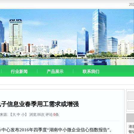
2
行业新闻
产品展示
联系我们
电子信息业春季用工需求或增强
2 来源:
【
大
中
小
】 浏览:
86
次 评论:
0
条
港
务中心发布2016年四季度“湖南中小微企业信心指数报告”。
银