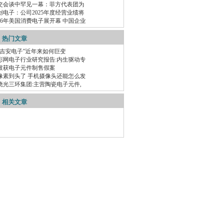
交会谈中罕见一幕：菲方代表团为
创电子：公司2025年度经营业绩将
026年美国消费电子展开幕 中国企业
热门文章
“吉安电子”近年来如何巨变
彩网电子行业研究报告:内生驱动专
破获电子元件制售假案
像素到头了 手机摄像头还能怎么发
晓光三环集团:主营陶瓷电子元件,
相关文章