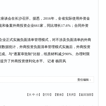
企业座谈会在长沙召开。据悉，2016年，全省实际使用外资金
；新批和备案外商投资企业661家，同比增长17.6%；合同外资
投资企业正式实施负面清单管理模式，对不涉及负面清单的外商
据数据统计，外商投资负面清单管理模式实施后，外商投资
完成。与“逐案审批制”比较，纸质材料减少90%、办理时限
大提升了外商投资便利化水平。 记者 杨田风
责任编辑：
【
大
中
小
】【
打印
】
【
繁体
】 【
关闭
】 【
返回顶部
】