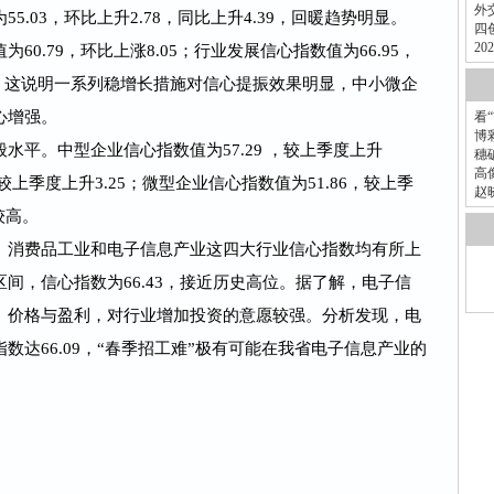
外
.03，环比上升2.78，同比上升4.39，回暖趋势明显。
四
2
0.79，环比上涨8.05；行业发展信心指数值为66.95，
区间，这说明一系列稳增长措施对信心提振效果明显，中小微企
心增强。
看
博
水平。中型企业信心指数值为57.29 ，较上季度上升
穗
高
，较上季度上升3.25；微型企业信心指数值为51.86，较上季
赵
较高。
、消费品工业和电子信息产业这四大行业信心指数均有所上
间，信心指数为66.43，接近历史高位。据了解，电子信
、价格与盈利，对行业增加投资的意愿较强。分析发现，电
数达66.09，“春季招工难”极有可能在我省电子信息产业的