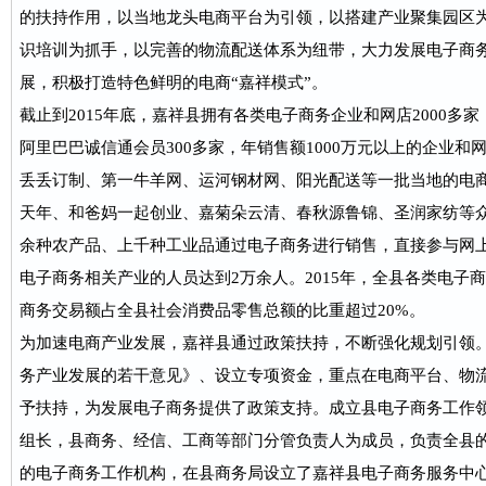
的扶持作用，以当地龙头电商平台为引领，以搭建产业聚集园区
识培训为抓手，以完善的物流配送体系为纽带，大力发展电子商
展，积极打造特色鲜明的电商“嘉祥模式”。
截止到2015年底，嘉祥县拥有各类电子商务企业和网店2000多家
阿里巴巴诚信通会员300多家，年销售额1000万元以上的企业和
丢丢订制、第一牛羊网、运河钢材网、阳光配送等一批当地的电
天年、和爸妈一起创业、嘉菊朵云清、春秋源鲁锦、圣润家纺等众
余种农产品、上千种工业品通过电子商务进行销售，直接参与网
电子商务相关产业的人员达到2万余人。2015年，全县各类电子商
商务交易额占全县社会消费品零售总额的比重超过20%。
为加速电商产业发展，嘉祥县通过政策扶持，不断强化规划引领
务产业发展的若干意见》、设立专项资金，重点在电商平台、物
予扶持，为发展电子商务提供了政策支持。成立县电子商务工作
组长，县商务、经信、工商等部门分管负责人为成员，负责全县
的电子商务工作机构，在县商务局设立了嘉祥县电子商务服务中