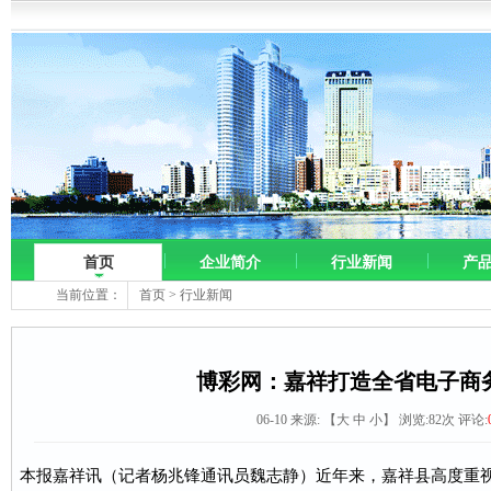
首页
企业简介
行业新闻
产
当前位置：
首页
>
行业新闻
博彩网：嘉祥打造全省电子商
06-10 来源:
【
大
中
小
】 浏览:
82
次 评论:
本报嘉祥讯（记者杨兆锋通讯员魏志静）近年来，嘉祥县高度重