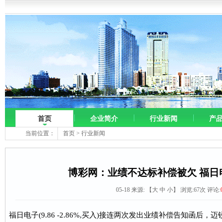
首页
企业简介
行业新闻
产
当前位置：
首页
>
行业新闻
博彩网：业绩不达标补偿被欠 福日
05-18 来源:
【
大
中
小
】 浏览:
67
次 评论:
福日电子(9.86 -2.86%,买入)接连两次发出业绩补偿告知函后